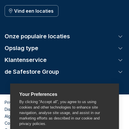
Vind een locaties
Onze populaire locaties
Tog
Opslag type
Tog
Klantenservice
Tog
de Safestore Group
Tog
Your Preferences
By clicking “Accept all”, you agree to us using
Privacybeleid
cookies and other technologies to enhance site
Disclaimer
navigation, analyse site usage, and assist in our
Algemene voorwaarden
marketing efforts as described in our cookie and
Cookiebeleid
privacy policies.