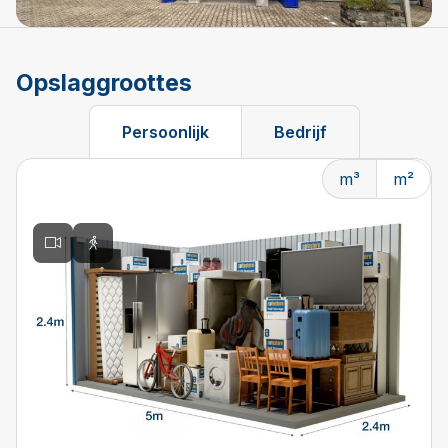
Opslaggroottes
Persoonlijk
Bedrijf
m³
m²
Changing the current slide of this carousel will change t