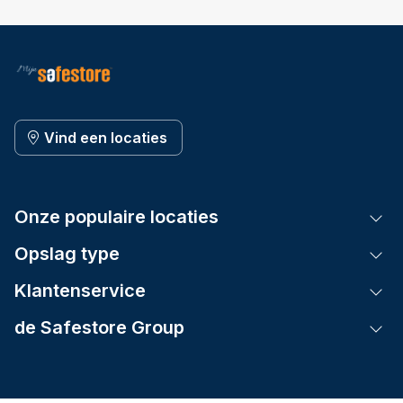
Vind een locaties
Onze populaire locaties
Tog
Opslag type
Tog
Klantenservice
Tog
de Safestore Group
Tog