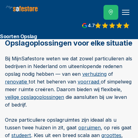
4.7
Soorten Opslag
Opslagoplossingen voor elke situatie
Bij MijnSafestore weten we dat zowel particulieren als
bedrijven in Nederland om uiteenlopende redenen
opslag nodig hebben — van een
verhuizing
of
renovatie
tot het beheren van
voorraad
of simpelweg
meer ruimte creëren. Daarom bieden wij flexibele,
veilige opslagoplossingen
die aansluiten bij uw leven
of bedrijf.
Onze particuliere opslagruimtes zijn ideaal als u
tussen twee huizen in zit, gaat
opruimen
, op reis gaat
of
studeert
. Kies uit een breed scala aan
groottes
,