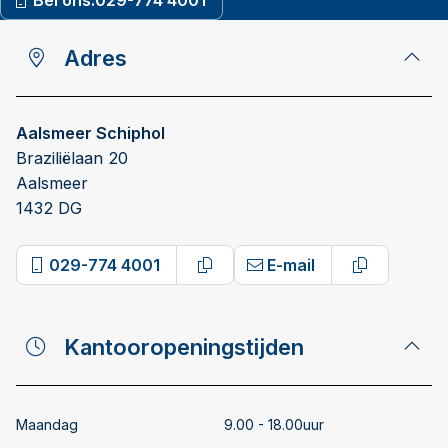
Bel ons:
029-774 4001
Adres
Aalsmeer Schiphol
Braziliëlaan 20
Aalsmeer
1432 DG
029-774 4001
E-mail
Copy phone number
Copy email
Kantooropeningstijden
Maandag
9.00 - 18.00uur