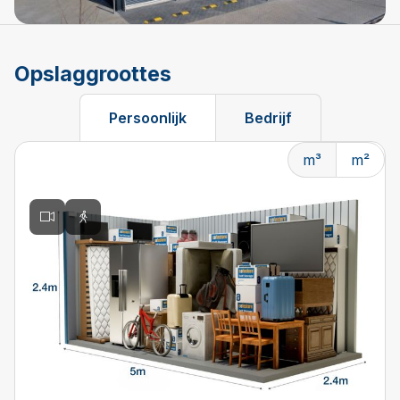
Opslaggroottes
Persoonlijk
Bedrijf
m³
m²
Changing the current slide of this carousel will change t