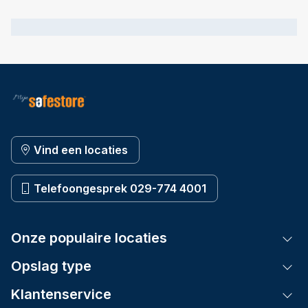
Vind een locaties
Telefoongesprek 029-774 4001
Onze populaire locaties
Tog
Opslag type
Tog
Klantenservice
Tog