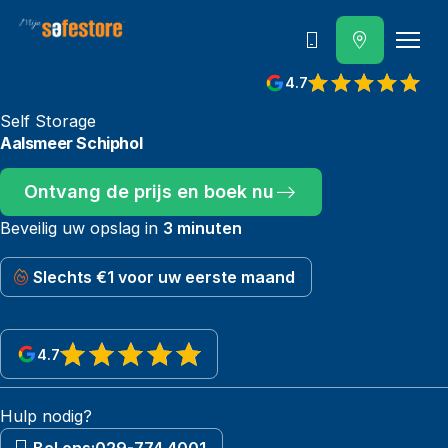
Telefoongesprek
4.7
Self Storage
Aalsmeer Schiphol
Ontvang de prijs en boek nu
Beveilig uw opslag in
3 minuten
Slechts €1 voor uw eerste maand
4.7
View reviews on Google
Hulp nodig?