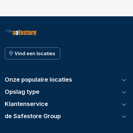
Vind een locaties
Onze populaire locaties
Tog
Opslag type
Tog
Klantenservice
Tog
de Safestore Group
Tog