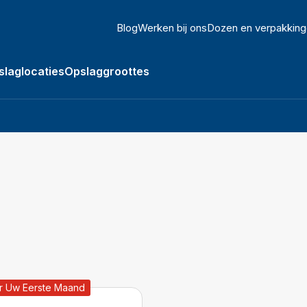
Blog
Werken bij ons
Dozen en verpakkin
slaglocaties
Opslaggroottes
n Opslag submenu
r Uw Eerste Maand