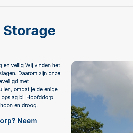
f Storage
 en veilig Wij vinden het
geslagen. Daarom zijn onze
eveiligd met
pullen, omdat je de enige
r opslag bij Hoofddorp
choon en droog. ​
ddorp? Neem