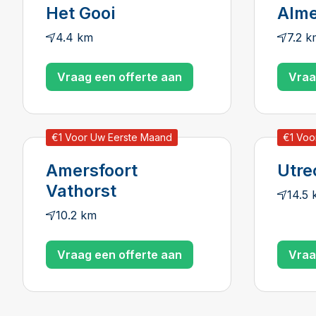
Het Gooi
Alme
4.4 km
7.2 k
Vraag een offerte aan
Vraa
€1 Voor Uw Eerste Maand
€1 Voo
Amersfoort
Utre
Vathorst
14.5
10.2 km
Vraag een offerte aan
Vraa