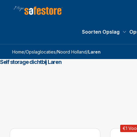
Soorten Opslag
Op
Soorte
Home
/
Opslaglocaties
/
Noord Holland
/
Laren
Self storage dichtbij Laren
€1 Voo