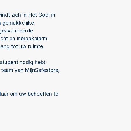
indt zich in Het Gooi in
n gemakkelijke
t geavanceerde
icht en inbraakalarm.
gang tot uw ruimte.
 student nodig hebt,
 team van MijnSafestore,
klaar om uw behoeften te